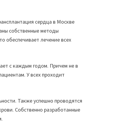
рансплантация сердца в Москве
таны собственные методы
то обеспечивает лечение всех
ает с каждым годом. Причем не в
пациентам. У всех проходит
.
ности. Также успешно проводятся
 крови. Собственно разработанные
м.