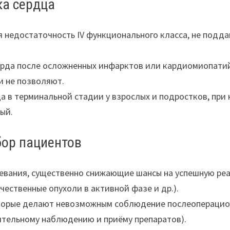
ка сердца
я недостаточность IV функционального класса, не под
да после осложненных инфарктов или кардиомиопатий,
 не позволяют.
 в терминальной стадии у взрослых и подростков, при 
ый.
бор пациентов
евания, существенно снижающие шансы на успешную ре
ественные опухоли в активной фазе и др.).
торые делают невозможным соблюдение послеоперацион
ительному наблюдению и приёму препаратов).