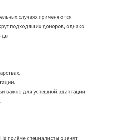
дельных случаях применяются
руг подходящих доноров, однако
нды.
арствах.
тации.
ьи важно для успешной адаптации.
.
 На приёме специалисты оценят