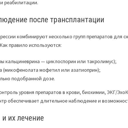
и реабилитации.
людение после трансплантации
ессии комбинируют несколько групп препаратов для с
Как правило используются:
ры кальциневрина — циклоспорин или такролимус);
а (микофенолата мофетил или азатиоприн);
льно подобранной дозе.
онтроль уровня препаратов в крови, биохимии, ЭКГ/Эхо
нтр обеспечивает длительное наблюдение и возможност
и их лечение